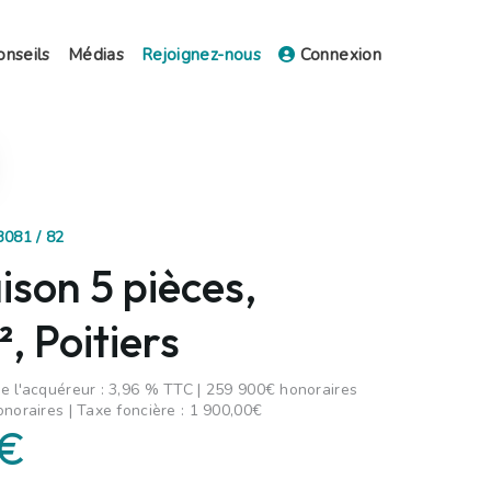
onseils
Médias
Rejoignez-nous
Connexion
3081 / 82
son 5 pièces,
 Poitiers
e l'acquéreur : 3,96 % TTC | 259 900€ honoraires
onoraires | Taxe foncière : 1 900,00€
 €