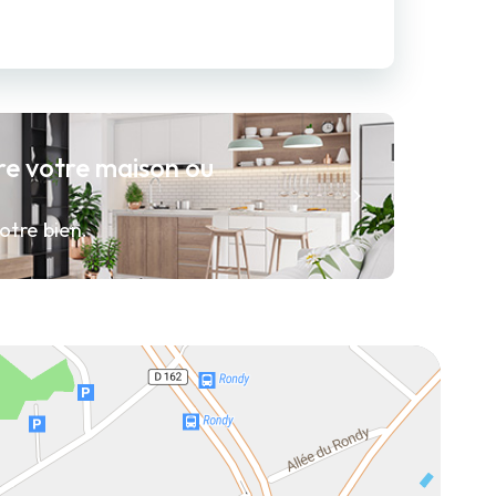
re votre maison ou
otre bien.