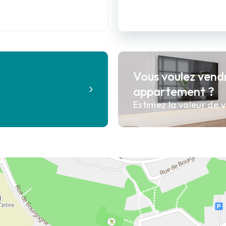
Vous voulez vend
?
appartement ?
Estimez la valeur de v