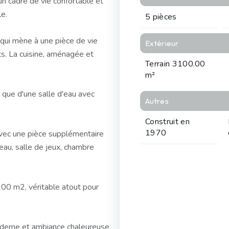
n cadre de vie confortable et
le.
5 pièces
 qui mène à une pièce de vie
Extérieur
s. La cuisine, aménagée et
Terrain 3100.00
m²
que d'une salle d'eau avec
Autres
Construit en
1970
vec une pièce supplémentaire
au, salle de jeux, chambre
3100 m2, véritable atout pour
derne et ambiance chaleureuse