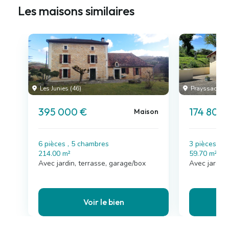
Les maisons similaires
Les Junies (46)
Prayssac (46
395 000 €
174 800
Maison
6 pièces , 5 chambres
3 pièces , 
214.00 m²
59.70 m²
Avec jardin, terrasse, garage/box
Avec jardin,
Voir le bien