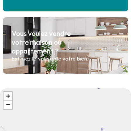
Vous voulez vendre
votre maison ou
appartement ?
Estimez la valeur de votre bien.
+
−