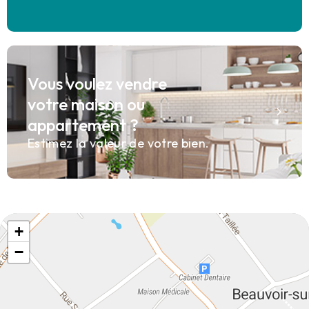
Vous voulez vendre
votre maison ou
appartement ?
Estimez la valeur de votre bien.
+
−