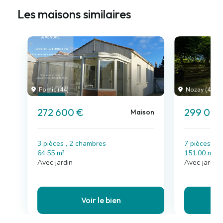
Les maisons similaires
Pornic (44)
Nozay (44)
272 600 €
299 000
Maison
3 pièces , 2 chambres
7 pièces , 
64.55 m²
151.00 m²
Avec jardin
Avec jardin
Voir le bien