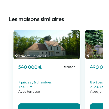
Les maisons similaires
Lamotte-Beuvron (41)
Blois (41)
540 000 €
490 000
Maison
7 pièces , 5 chambres
8 pièces , 
173.11 m²
212.48 m²
Avec terrasse
Avec jardin