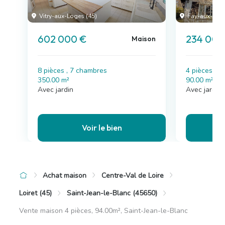
Vitry-aux-Loges (45)
Fay-aux-Loge
602 000 €
234 000
Maison
8 pièces , 7 chambres
4 pièces , 
350.00 m²
90.00 m²
Avec jardin
Avec jardin
Voir le bien
Achat maison
Centre-Val de Loire
Loiret (45)
Saint-Jean-le-Blanc (45650)
Vente maison 4 pièces, 94.00m², Saint-Jean-le-Blanc