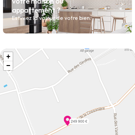
votre maison ou
appartement ?
Estimez la valeur de votre bien.
+
−
249 900 €