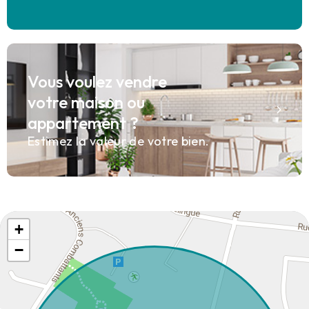
Vous voulez vendre
votre maison ou
appartement ?
Estimez la valeur de votre bien.
+
−