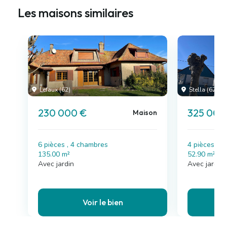
Les maisons similaires
Lefaux (62)
Stella (62)
230 000 €
325 000
Maison
6 pièces , 4 chambres
4 pièces , 
135.00 m²
52.90 m²
Avec jardin
Avec jardin
Voir le bien