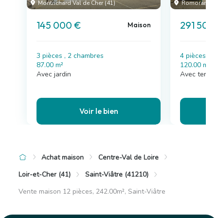
Montrichard Val de Cher (41)
Romorantin-L
145 000 €
291 500
Maison
3 pièces , 2 chambres
4 pièces , 
87.00 m²
120.00 m²
Avec jardin
Avec terras
Voir le bien
Achat maison
Centre-Val de Loire
Loir-et-Cher (41)
Saint-Viâtre (41210)
Vente maison 12 pièces, 242.00m², Saint-Viâtre