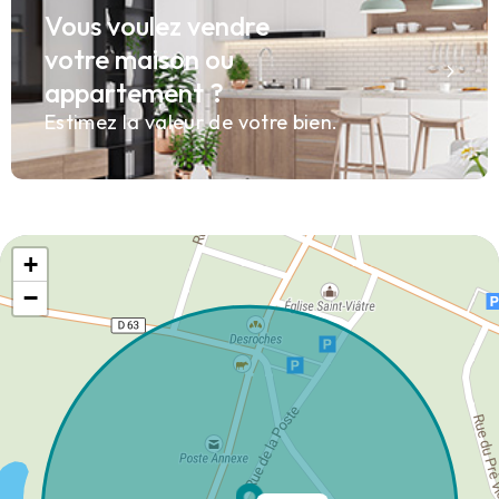
Vous voulez vendre
votre maison ou
appartement ?
Estimez la valeur de votre bien.
+
−