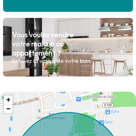
Vous voulez vendre
votre maison ou
appartement ?
Estimez la valeur de votre bien.
+
−