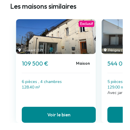
Les maisons similaires
Exclusif
Lussant (17)
Périgny (17)
109 500 €
544 000
Maison
6 pièces , 4 chambres
5 pièces , 
128.40 m²
129.00 m²
Avec jardin,
Voir le bien