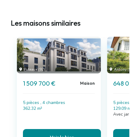
Les maisons similaires
Puteaux (92)
Antony (92)
1 509 700 €
648 000
Maison
5 pièces , 4 chambres
5 pièces , 
362.32 m²
129.09 m²
Avec jardin,