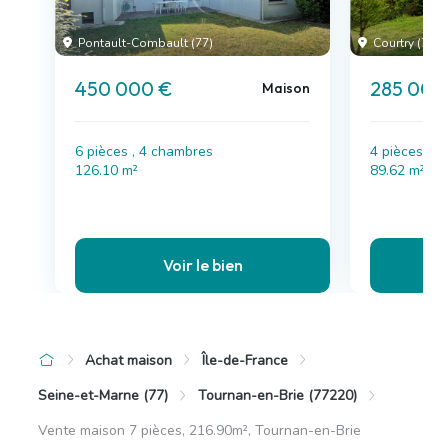
Pontault-Combault (77)
Courtry (77)
450 000 €
285 000
Maison
6 pièces , 4 chambres
4 pièces , 
126.10 m²
89.62 m²
Voir le bien
Achat maison
Île-de-France
Seine-et-Marne (77)
Tournan-en-Brie (77220)
Vente maison 7 pièces, 216.90m², Tournan-en-Brie