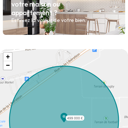
votre maison ou
appartement ?
Estimez la valeur de votre bien.
+
−
499 000 €