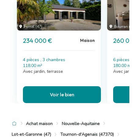
Fumel (47)
Bourran (47)
234 000 €
260 000
Maison
4 pièces , 3 chambres
6 pièces , 
118.00 m²
180.00 m²
Avec jardin, terrasse
Avec jardin
Voir le bien
Achat maison
Nouvelle-Aquitaine
Lot-et-Garonne (47)
Tournon-d'Agenais (47370)