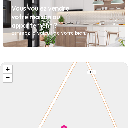
Vous voulez vendre
votre maison ou
appartement ?
Estimez la valeur de votre bien.
+
−