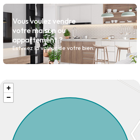
Vous voulez vendre
votre maison ou
appartement ?
Estimez la valeur de votre bien.
+
−