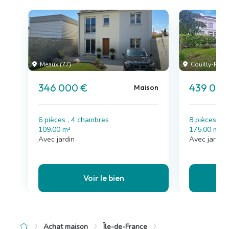
Meaux (77)
Couilly-Pont
346 000 €
439 000
Maison
6 pièces , 4 chambres
8 pièces , 
109.00 m²
175.00 m²
Avec jardin
Avec jardin,
Voir le bien
Achat maison
Île-de-France