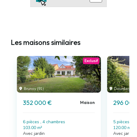
Les maisons similaires
Exclusif
Brunoy (91)
Dourdan (91)
352 000 €
296 000
Maison
6 pièces , 4 chambres
5 pièces , 
103.00 m²
120.00 m²
Avec jardin
Avec jardin