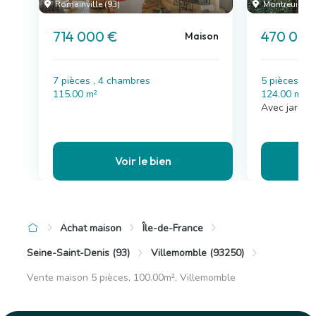
Romainville (93)
Montreuil (93
714 000 €
470 000
Maison
7 pièces , 4 chambres
5 pièces , 
115.00 m²
124.00 m²
Avec jardin
Voir le bien
Achat maison
Île-de-France
Seine-Saint-Denis (93)
Villemomble (93250)
Vente maison 5 pièces, 100.00m², Villemomble