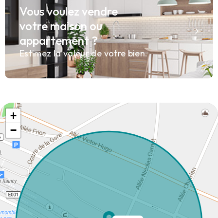
Vous voulez vendre
votre maison ou
appartement ?
Estimez la valeur de votre bien.
+
−