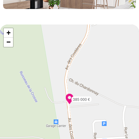
+
−
385 000 €