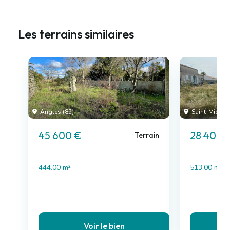
Les terrains similaires
Angles (85)
Saint-Michel-
45 600 €
28 400 
Terrain
444.00 m²
513.00 m²
Voir le bien