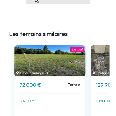
Les terrains similaires
Exclusif
Castelnaudary (11)
Pauligne (11)
72 000 €
129 900
Terrain
692.00 m²
13960.00 m