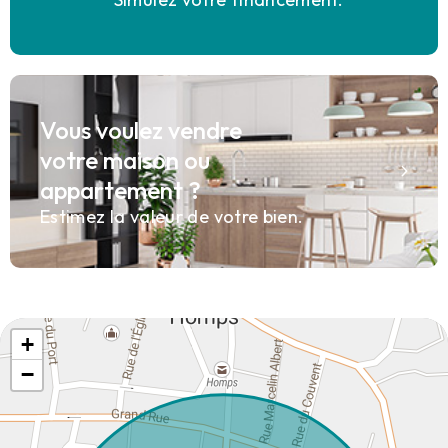
Vous voulez vendre
votre maison ou
appartement ?
Estimez la valeur de votre bien.
+
−