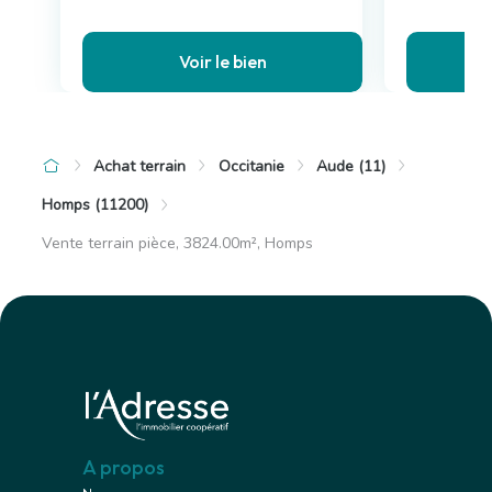
Voir le bien
Achat terrain
Occitanie
Aude (11)
Homps (11200)
Vente terrain pièce, 3824.00m², Homps
A propos