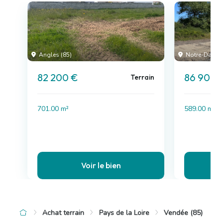
Angles (85)
Notre-Dame-
82 200 €
86 900 
Terrain
701.00 m²
589.00 m²
Voir le bien
Achat terrain
Pays de la Loire
Vendée (85)