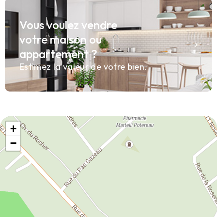
Vous voulez vendre
votre maison ou
appartement ?
Estimez la valeur de votre bien.
+
−