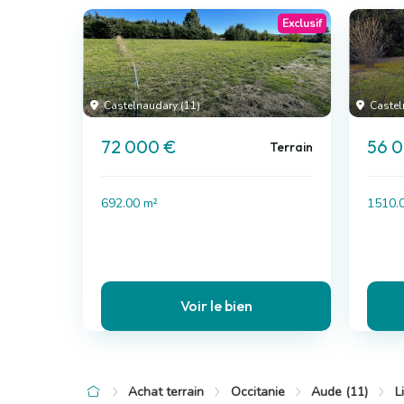
Exclusif
Castelnaudary (11)
Castel
72 000 €
56 
Terrain
692.00 m²
1510.
Voir le bien
Achat terrain
Occitanie
Aude (11)
L