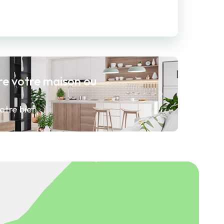
re votre maison ou
otre bien.