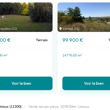
naudary (11)
Limoux (11)
000 €
99 900 €
Terrain
T
00 m²
14776.00 m²
Voir le bien
Voir le bien
imoux (11300)
Vente terrain pièce, 1078.00m², Limoux