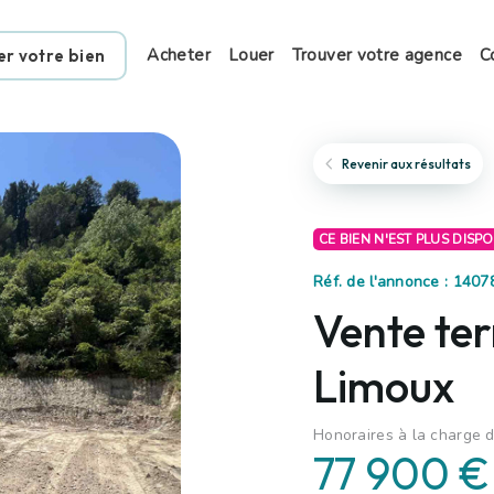
Acheter
Louer
Trouver votre agence
C
er votre bien
Revenir aux résultats
CE BIEN N'EST PLUS DISP
Réf. de l'annonce : 1407
Vente ter
Limoux
Honoraires à la charge 
77 900 €