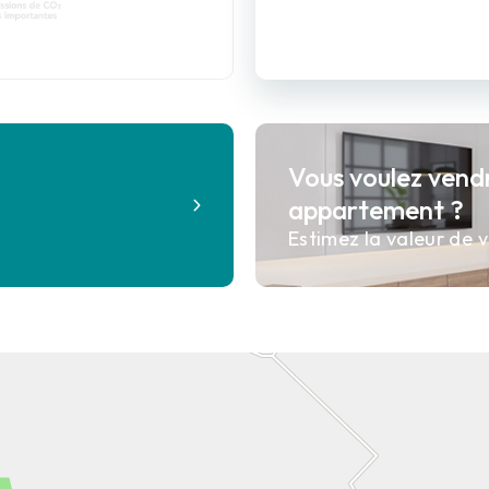
Vous voulez vend
?
appartement ?
Estimez la valeur de v