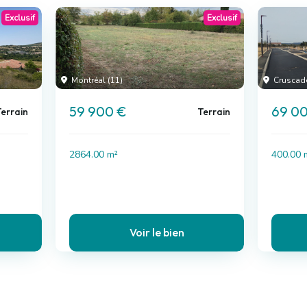
Exclusif
Exclusif
Montréal (11)
Cruscade
59 900 €
69 0
errain
Terrain
2864.00 m²
400.00 
Voir le bien