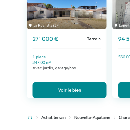
La Rochelle (17)
Loire-l
271 000 €
94 
Terrain
1 pièce
566.0
347.00 m²
Avec jardin, garage/box
Voir le bien
Achat terrain
Nouvelle-Aquitaine
Chare