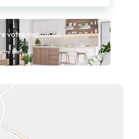
re votre maison ou
otre bien.