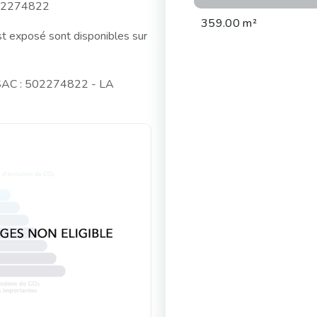
502274822
359.00 m²
st exposé sont disponibles sur
RSAC : 502274822 - LA