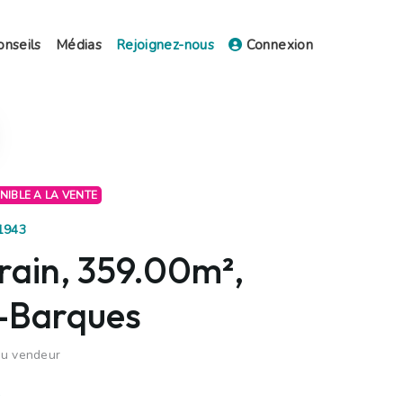
onseils
Médias
Rejoignez-nous
Connexion
ONIBLE A LA VENTE
81943
rain, 359.00m²,
-Barques
du vendeur
€