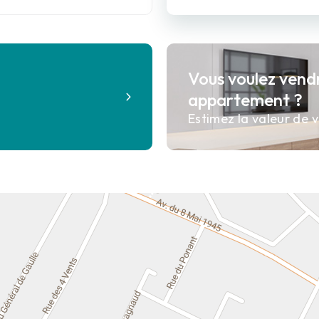
Vous voulez vend
?
appartement ?
Estimez la valeur de v