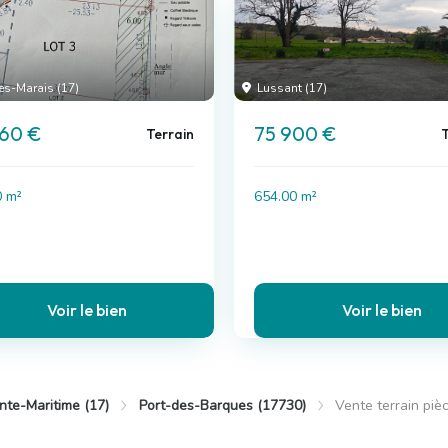
es-Marais (17)
Lussant (17)
560 €
75 900 €
Terrain
T
0 m²
654.00 m²
Voir le bien
Voir le bien
nte-Maritime (17)
Port-des-Barques (17730)
Vente terrain piè