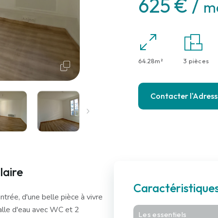
625 € /
mo
64.28m²
3 pièces
Contacter l'Adres
laire
Caractéristiqu
trée, d'une belle pièce à vivre
alle d'eau avec WC et 2
Les essentiels