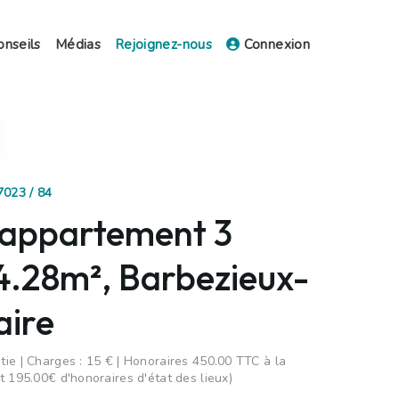
onseils
Médias
Rejoignez-nous
Connexion
7023 / 84
 appartement 3
64.28m², Barbezieux-
aire
ie | Charges : 15 € | Honoraires 450.00 TTC à la
t 195.00€ d'honoraires d'état des lieux)