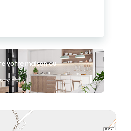
re votre maison ou
otre bien.