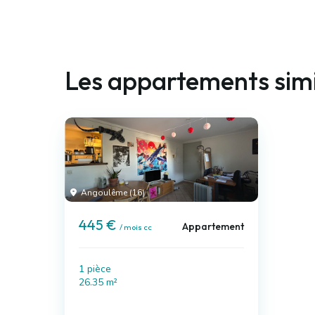
Les appartements simi
Angoulême (16)
445 €
Appartement
/ mois cc
1 pièce
26.35 m²