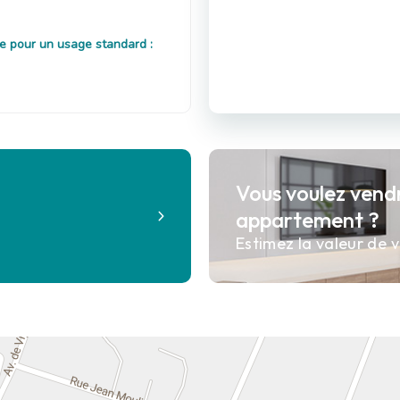
e pour un usage standard :
Vous voulez vend
?
appartement ?
Estimez la valeur de v