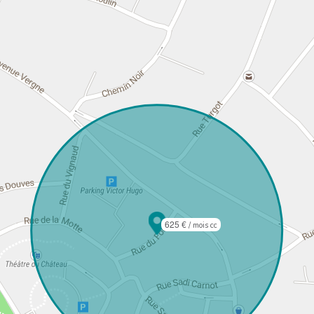
625 €
/ mois cc