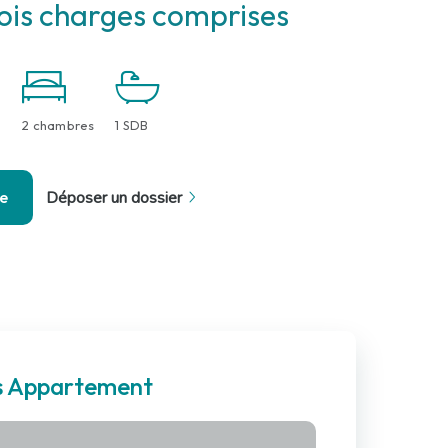
is charges comprises
2 chambres
1 SDB
se
Déposer un dossier
es Appartement