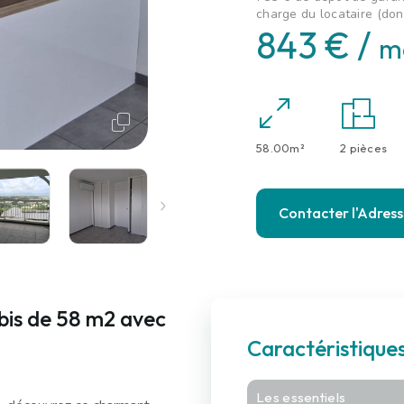
charge du locataire (don
843 € /
m
58.00m²
2 pièces
Contacter l'Adres
bis de 58 m2 avec
Caractéristiqu
Les essentiels