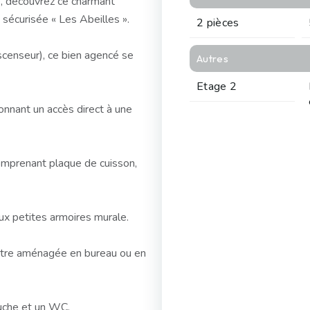
e, découvrez ce charmant
sécurisée « Les Abeilles ».
2 pièces
scenseur), ce bien agencé se
Autres
Etage 2
onnant un accès direct à une
omprenant plaque de cuisson,
ux petites armoires murale.
 être aménagée en bureau ou en
ouche et un WC.