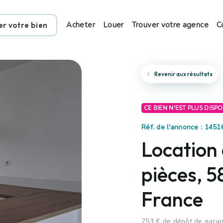
Acheter
Louer
Trouver votre agence
C
er votre bien
Revenir aux résultats
CE BIEN N'EST PLUS DISP
Réf. de l'annonce : 1451
Location
pièces, 
France
753 € de dépôt de garant