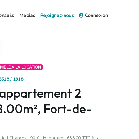
onseils
Médias
Rejoignez-nous
Connexion
ONIBLE A LA LOCATION
6518 / 1318
 appartement 2
58.00m², Fort-de-
ie | Charges : 90 € | Honoraires 638.00 TTC à la