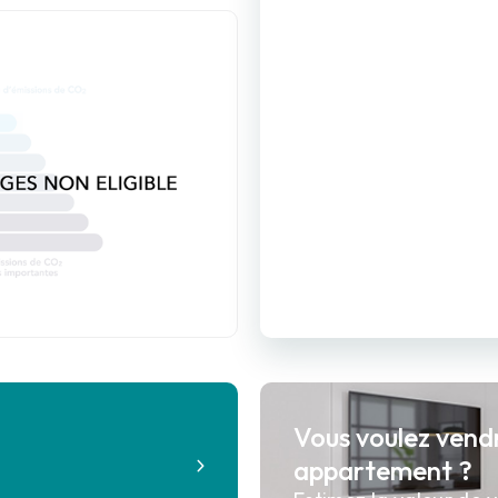
Vous voulez vend
?
appartement ?