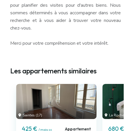
pour planifier des visites pour d'autres biens. Nous
sommes déterminés à vous accompagner dans votre
recherche et à vous aider à trouver votre nouveau
chez-vous.
Merci pour votre compréhension et votre intérêt.
Les appartements similaires
Saintes (17)
La Rochelle (
425 €
680 €
Appartement
/ mois cc
/ m