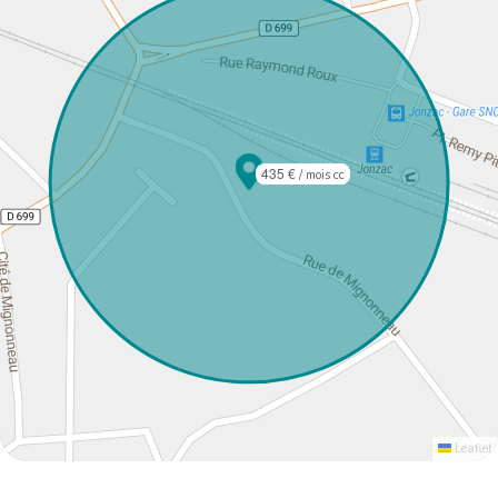
435 €
/ mois cc
Leaflet