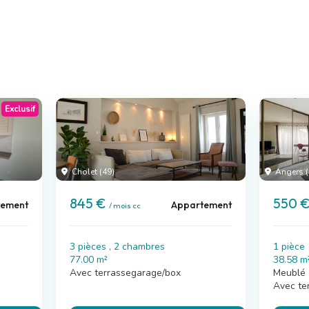
Exclusif
Cholet (49)
Angers (
845 €
550 
tement
Appartement
/ mois cc
3 pièces , 2 chambres
1 pièce
77.00 m²
38.58 m
Avec terrassegarage/box
Meublé
Avec te