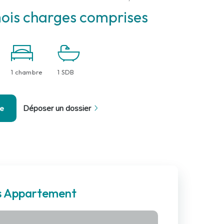
ois charges comprises
1 chambre
1 SDB
se
Déposer un dossier
es Appartement