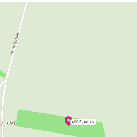
490 €
/ mois cc