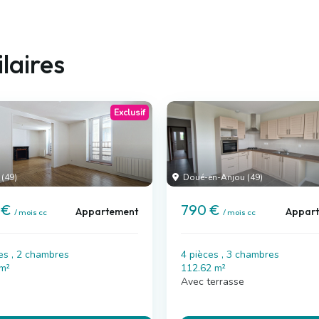
laires
Exclusif
 (49)
Doué-en-Anjou (49)
 €
790 €
Appartement
Appar
/ mois cc
/ mois cc
es , 2 chambres
4 pièces , 3 chambres
 m²
112.62 m²
Avec terrasse