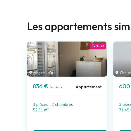
Les appartements simi
Exclusif
Angers (49)
Cholet
836 €
600
Appartement
/ mois cc
3 pièces , 2 chambres
3 pièc
52.31 m²
71.45