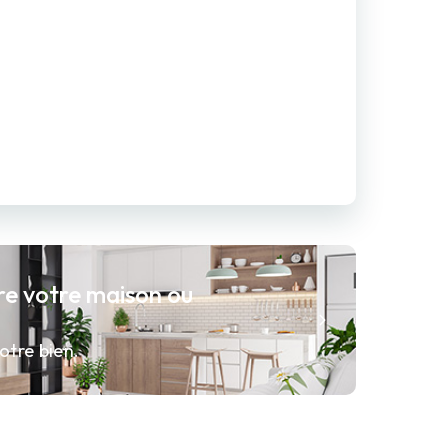
re votre maison ou
otre bien.