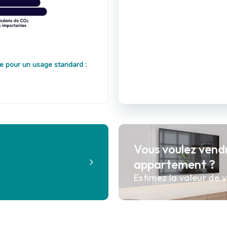
e pour un usage standard :
Vous voulez vend
?
appartement ?
Estimez la valeur de v