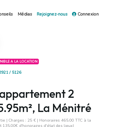
onseils
Médias
Rejoignez-nous
Connexion
ONIBLE A LA LOCATION
2921 / 5126
 appartement 2
5.95m², La Ménitré
ie | Charges : 25 € | Honoraires 465.00 TTC à la
t 135.00€ d'honoraires d'état des lieux)