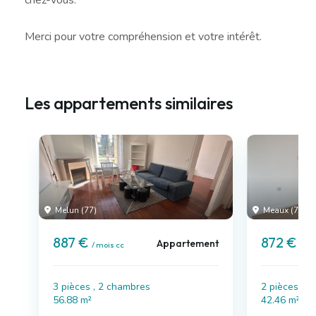
Merci pour votre compréhension et votre intérêt.
Les appartements similaires
Melun (77)
Meaux (77)
887 €
872 €
Appartement
/ mois cc
/ mo
3 pièces , 2 chambres
2 pièces , 
56.88 m²
42.46 m²