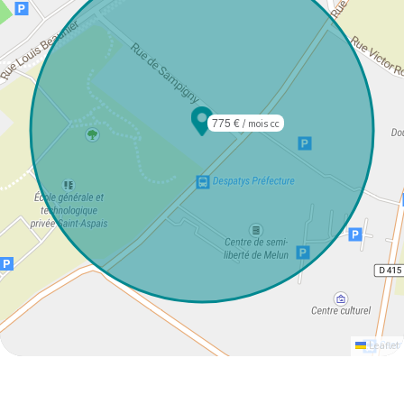
775 €
/ mois cc
Leaflet