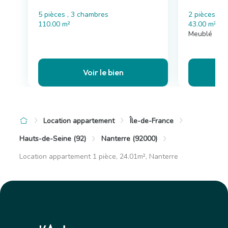
5 pièces , 3 chambres
2 pièces , 
110.00 m²
43.00 m²
Meublé
Voir le bien
Location appartement
Île-de-France
Hauts-de-Seine (92)
Nanterre (92000)
Location appartement 1 pièce, 24.01m², Nanterre