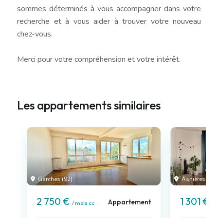
sommes déterminés à vous accompagner dans votre
recherche et à vous aider à trouver votre nouveau
chez-vous.
Merci pour votre compréhension et votre intérêt.
Les appartements similaires
Garches (92)
Asnières-sur-
2 750 €
1 301 €
Appartement
/ mois cc
/ 