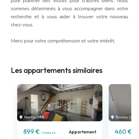
pour planifier des visites pour d'autres biens. Nous
sommes déterminés à vous accompagner dans votre
recherche et à vous aider à trouver votre nouveau
chez-vous.
Merci pour votre compréhension et votre intérêt.
Les appartements similaires
Nantes (44)
Nantes (44)
899 €
460 €
Appartement
/ mois cc
/ m