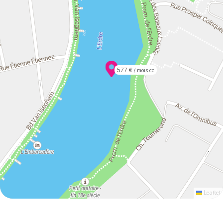
577 €
/ mois cc
Leaflet