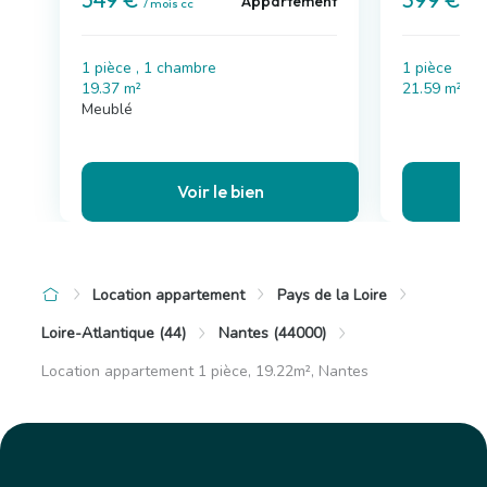
Appartement
/ mois cc
/ m
1 pièce , 1 chambre
1 pièce
19.37 m²
21.59 m²
Meublé
Voir le bien
Location appartement
Pays de la Loire
Loire-Atlantique (44)
Nantes (44000)
Location appartement 1 pièce, 19.22m², Nantes