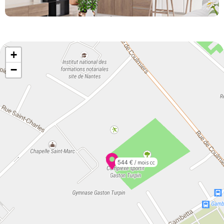
+
−
544 €
/ mois cc