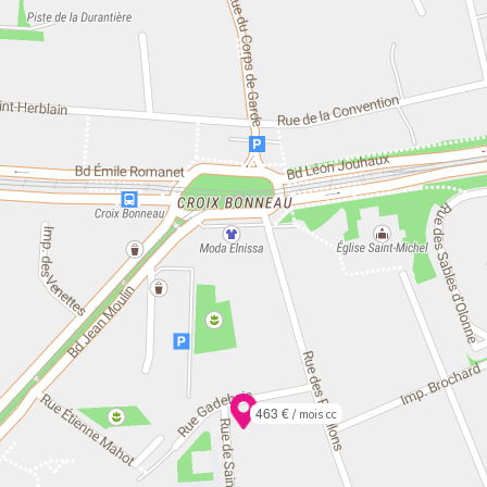
463 €
/ mois cc