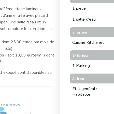
1 pièce
 au 2ème étage lumineux,
: d'une entrée avec placard,
1 salle d'eau
pée, une salle d'eau et un
l complète le bien. Libre au
Intérieur
 dont 25,00 euros par mois de
Cuisine Kitchenet
nuelle).
os ( soit 13,09 euros/m² ) dont
Extérieur
 ).
1 Parking
st exposé sont disponibles sur
Autres
Etat général :
Habitable