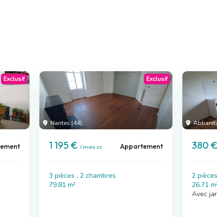
Exclusif
Exclusif
Nantes (44)
Abbaretz
1 195 €
380 
tement
Appartement
/ mois cc
3 pièces , 2 chambres
2 pièce
79.81 m²
26.71 m
Avec jar