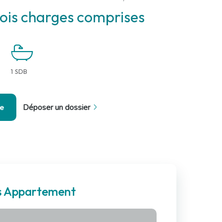
ois charges comprises
1 SDB
se
Déposer un dossier
es Appartement