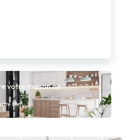
re votre maison ou
otre bien.