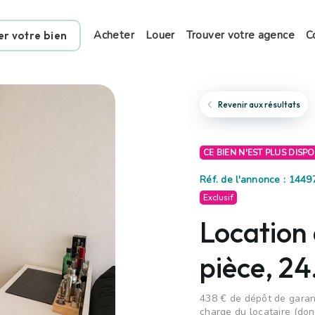
Acheter
Louer
Trouver votre agence
C
er votre bien
Revenir aux résultats
CE BIEN N'EST PLUS DISP
Réf. de l'annonce : 144
Exclusif
Location
pièce, 2
438 € de dépôt de garant
charge du locataire (don