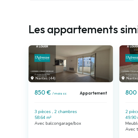
Les appartements simi
Nantes (44)
Nantes
850 €
800
Appartement
/ mois cc
3 pièces , 2 chambres
2 pièc
58.64 m²
49.90
Avec balcongarage/box
Meubl
Avec 