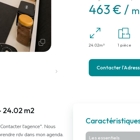
463 € /
m
24.02m²
1 pièce
Contacter l'Adres
- 24.02 m2
Caractéristiqu
ntacter l'agence". Nous
prendre rdv dans mon agenda.
Les essentiels