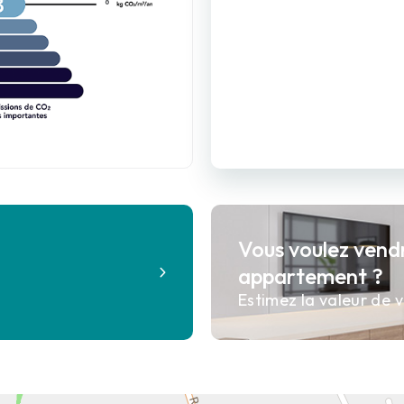
6
Vous voulez vend
?
appartement ?
Estimez la valeur de v