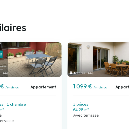
laires
 (44)
Nantes (44)
 €
1 099 €
Appartement
Appar
/ mois cc
/ mois cc
es , 1 chambre
3 pièces
 m²
64.28 m²
é
Avec terrasse
terrasse