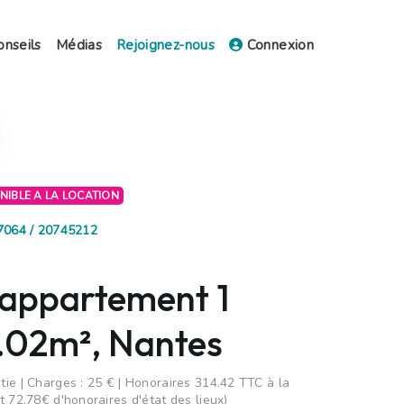
onseils
Médias
Rejoignez-nous
Connexion
ONIBLE A LA LOCATION
97064 / 20745212
 appartement 1
4.02m², Nantes
ie | Charges : 25 € | Honoraires 314.42 TTC à la
t 72.78€ d'honoraires d'état des lieux)