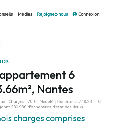
onseils
Médias
Rejoignez-nous
Connexion
04125
 appartement 6
93.66m², Nantes
ie | Charges : 70 € | Meublé | Honoraires 749.28 TTC
 (dont 280.98€ d'honoraires d'état des lieux)
ois charges comprises