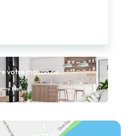
re votre maison ou
otre bien.