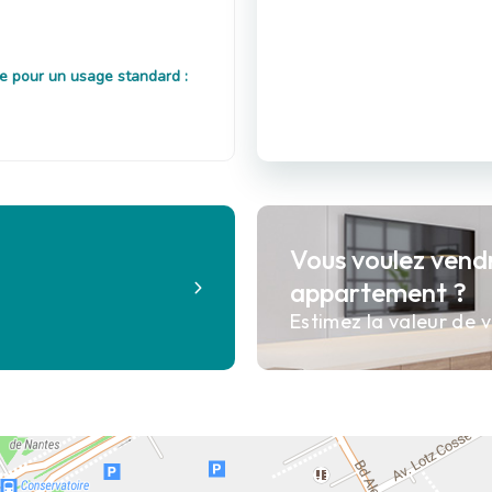
e pour un usage standard :
Vous voulez vend
?
appartement ?
Estimez la valeur de v