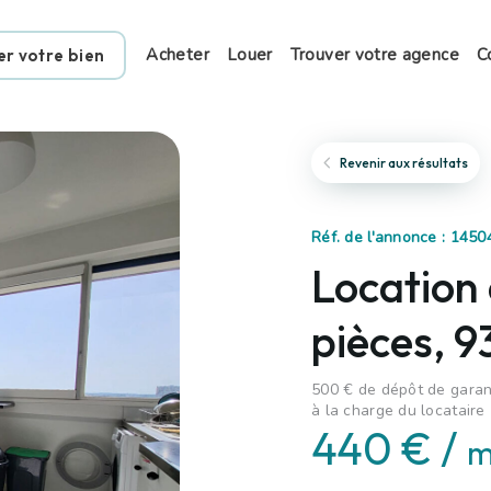
Acheter
Louer
Trouver votre agence
C
er votre bien
Revenir aux résultats
Réf. de l'annonce : 145
Location
pièces, 
500 € de dépôt de garant
à la charge du locataire
440 € /
m