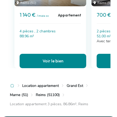
Reims (51)
Reims (51)
1 140 €
700 €
Appartement
/ mois cc
/ m
4 pièces , 2 chambres
2 pièces , 
88.96 m²
51.00 m²
Avec terras
Voir le bien
Location appartement
Grand Est
Marne (51)
Reims (51100)
Location appartement 3 pièces, 86.86m², Reims