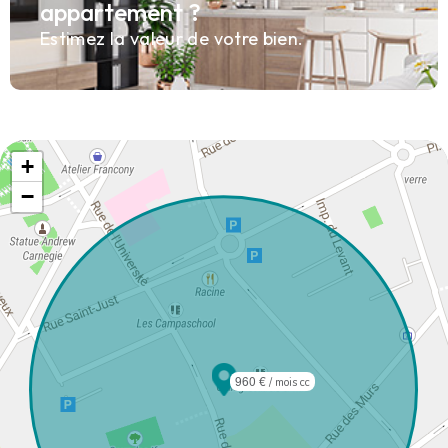
appartement ?
Estimez la valeur de votre bien.
+
−
960 €
/ mois cc