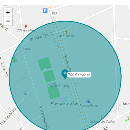
+
−
700 €
/ mois cc