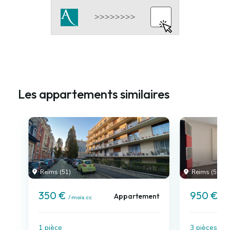
Les appartements similaires
Reims (51)
Reims (51)
350 €
950 €
Appartement
/ mois cc
/ m
1 pièce
3 pièces , 