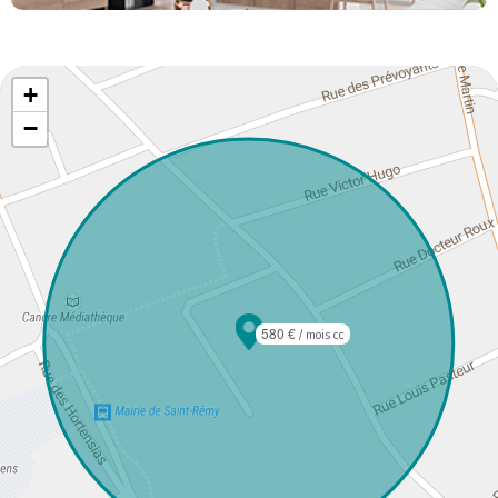
+
−
580 €
/ mois cc