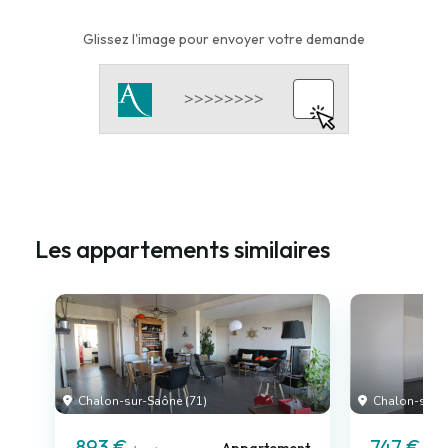
Glissez l'image pour envoyer votre demande
Les appartements similaires
Chalon-sur-Saône (71)
Chalon-sur-S
893 €
747 €