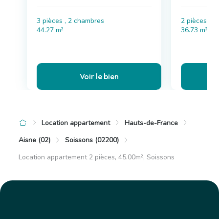
3 pièces , 2 chambres
2 pièces , 
44.27 m²
36.73 m²
Voir le bien
Location appartement
Hauts-de-France
Aisne (02)
Soissons (02200)
Location appartement 2 pièces, 45.00m², Soissons