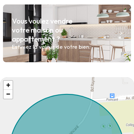
Vous voulez vendre
votre maison ou
appartement ?
Estimez la valeur de votre bien.
+
−