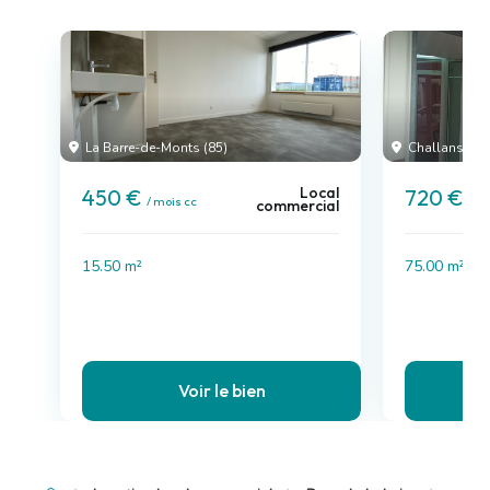
La Barre-de-Monts (85)
Challans (85
Local
450 €
720 €
/ mois cc
/ m
commercial
15.50 m²
75.00 m²
Voir le bien