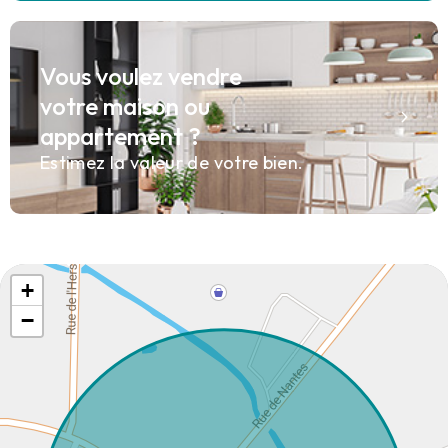
Vous voulez vendre
votre maison ou
appartement ?
Estimez la valeur de votre bien.
+
−