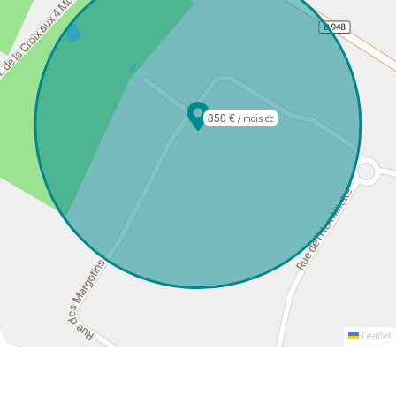
850 €
/ mois cc
Leaflet