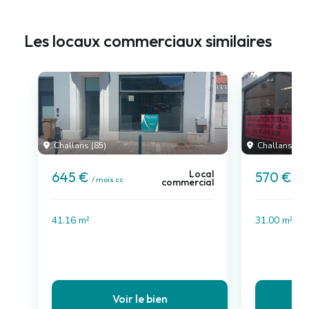
Les locaux commerciaux similaires
Challans (85)
Challans (85
Local
645 €
570 €
/ mois cc
/ mo
commercial
41.16 m²
31.00 m²
Voir le bien