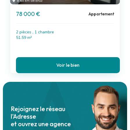
à 48 km de Bruz
78 000 €
Appartement
2 pièces , 1 chambre
51.59 m²
Voir le bien
Leaflet
199 000 €
258 500 €
112 000 €
123 000 €
87 455 €
54 817 €
200 600 €
128 800 €
78 000 €
78 000 €
78 000 €
+
−
Rejoignez le réseau
l'Adresse
et ouvrez une agence