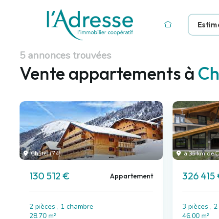
Estim
5 annonces trouvées
Vente appartements à
Ch
Châtel (74)
à 35 km de C
130 512 €
326 415
Appartement
2 pièces , 1 chambre
3 pièces , 
28.70 m²
46.00 m²