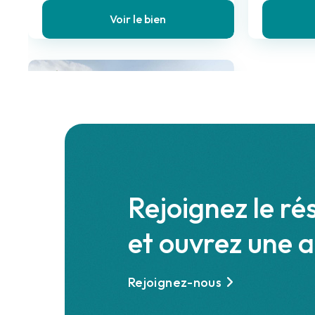
Voir le bien
à 48 km de Châtel
569 000 €
Appartement
Rejoignez le ré
3 pièces , 2 chambres
51.76 m²
et ouvrez une 
Avec terrasse
Rejoignez-nous
Voir le bien