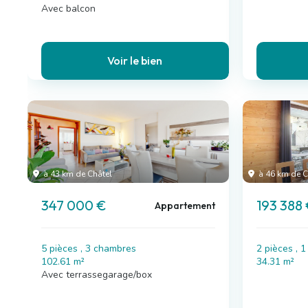
Avec balcon
Voir le bien
à 43 km de Châtel
à 46 km de C
347 000 €
193 388
Appartement
5 pièces , 3 chambres
2 pièces , 
102.61 m²
34.31 m²
Avec terrassegarage/box