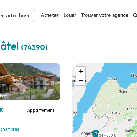
Acheter
Louer
Trouver votre agence
C
er votre bien
âtel
(74390)
+
−
hâtel
 €
Appartement
2 chambres
347 000 €