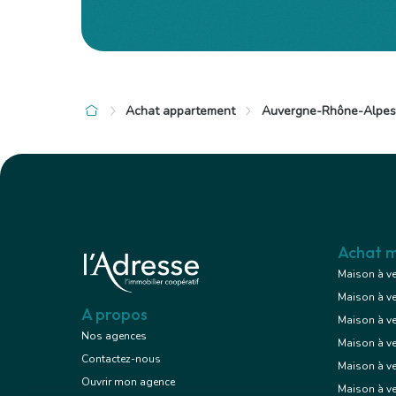
Achat appartement
Auvergne-Rhône-Alpes
Achat m
Maison à v
Maison à v
A propos
Maison à v
Nos agences
Maison à v
Contactez-nous
Maison à ve
Ouvrir mon agence
Maison à v