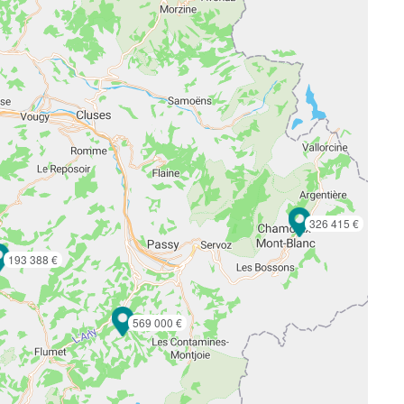
326 415 €
193 388 €
569 000 €