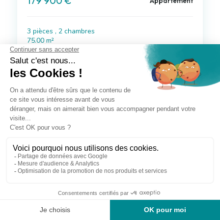
179 900 €
Appartement
3 pièces , 2 chambres
75.00 m²
Voir le bien
Exclusif
à 26 km de Nangis
163 000 €
Appartement