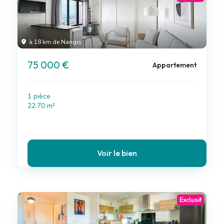
à 18 km de Nangis
75 000 €
Appartement
1 pièce
22.70 m²
Voir le bien
Exclusif