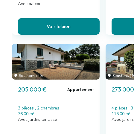
Avec balcon
Voir le bien
Soustons (40)
Soustons (4
205 000 €
273 000
Appartement
3 pièces , 2 chambres
4 pièces , 
76.00 m²
115.00 m²
Avec jardin, terrasse
Avec jardin,