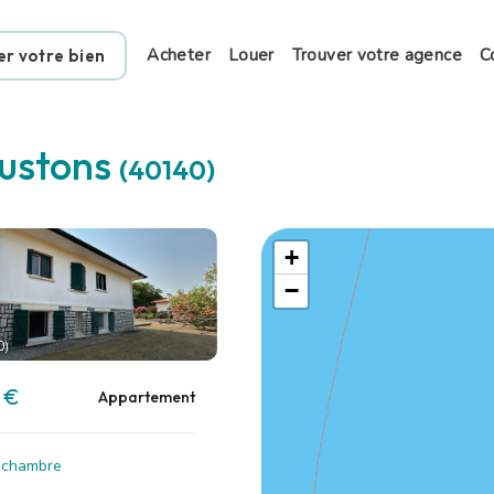
Acheter
Louer
Trouver votre agence
C
er votre bien
ustons
(40140)
+
−
0)
 €
Appartement
1 chambre