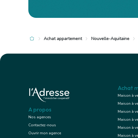
Achat appartement
Nouvelle-Aquitaine
à 10 km de Soustons
à 10 km de 
63 600 €
150 500
Appartement
2 pièces , 1 chambre
1 pièce
27.00 m²
25.00 m²
Avec balco
Achat m
Maison à v
Maison à v
Voir le bien
A propos
Maison à v
Nos agences
Maison à v
Contactez-nous
Maison à ve
Exclusif
Ouvrir mon agence
Maison à v