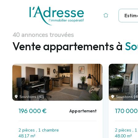
Estim
40 annonces trouvées
Vente appartements à
So
Soustons (40)
Soustons (4
196 000 €
170 000
Appartement
2 pièces , 1 chambre
2 pièces , 
48.17 m²
48.00 m²