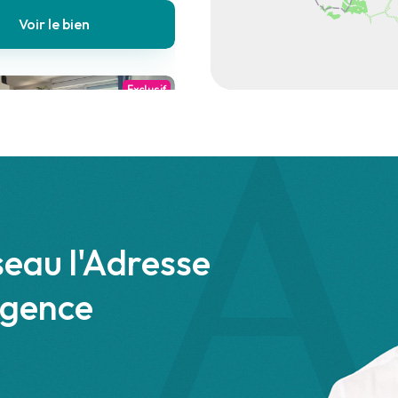
Voir le bien
Exclusif
0)
 €
Appartement
seau l'Adresse
1 chambre
agence
se
Voir le bien