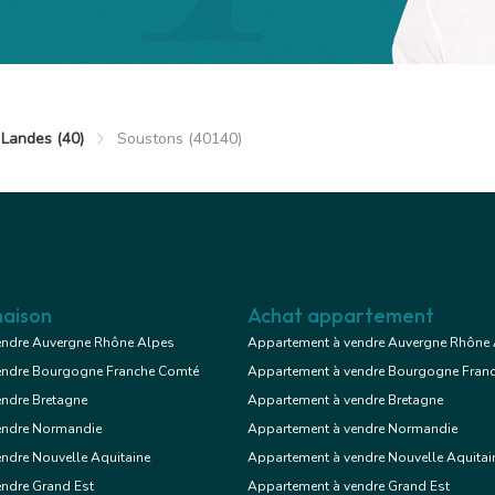
Exclusif
Landes (40)
Soustons (40140)
Soustons
 €
Appartement
n
aison
Achat appartement
endre Auvergne Rhône Alpes
Appartement à vendre Auvergne Rhône
endre Bourgogne Franche Comté
Appartement à vendre Bourgogne Fran
Voir le bien
endre Bretagne
Appartement à vendre Bretagne
endre Normandie
Appartement à vendre Normandie
ndre Nouvelle Aquitaine
Appartement à vendre Nouvelle Aquitai
Exclusif
endre Grand Est
Appartement à vendre Grand Est