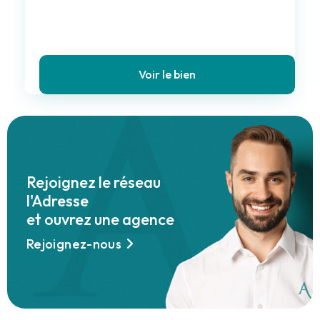
Voir le bien
Leaflet
527 880 €
566 040 €
394 320 €
+
−
Rejoignez le réseau
l'Adresse
et ouvrez une agence
Rejoignez-nous