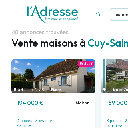
Estim
40 annonces trouvées
Vente maisons à
Cuy-Sain
Exclusif
à 4 km de Cuy-Saint-Fiacre
à 4 km de Cu
194 000 €
159 000
Maison
4 pièces , 3 chambres
3 pièces , 
94.00 m²
90.00 m²