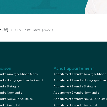
Exclusif
e (76)
Cuy-Saint-Fiacre (76220)
y-Saint-Fiacre
 €
Maison
3 chambres
 terrasse
aison
Achat appartement
endre Auvergne Rhône Alpes
Appartement à vendre Auvergne Rhône
endre Bourgogne Franche Comté
Appartement à vendre Bourgogne Fran
Voir le bien
endre Bretagne
Appartement à vendre Bretagne
endre Normandie
Appartement à vendre Normandie
ndre Nouvelle Aquitaine
Appartement à vendre Nouvelle Aquitai
Exclusif
endre Grand Est
Appartement à vendre Grand Est