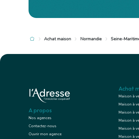
Achat maison
Normandie
Seine-Maritim
à 4 km de Cuy-Saint-Fiacre
à 4 km de Cu
152 000 €
237 000
Maison
4 pièces , 3 chambres
5 pièces , 
77.61 m²
95.40 m²
Avec terrasse
Avec jardin,
Achat m
Maison à v
Maison à v
Voir le bien
A propos
Maison à v
Nos agences
Maison à v
Contactez-nous
Maison à ve
Exclusif
Ouvrir mon agence
Maison à v