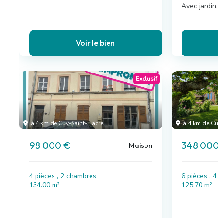
Avec jardin
Voir le bien
Exclusif
à 4 km de Cuy-Saint-Fiacre
à 4 km de Cu
98 000 €
348 000
Maison
4 pièces , 2 chambres
6 pièces , 
134.00 m²
125.70 m²