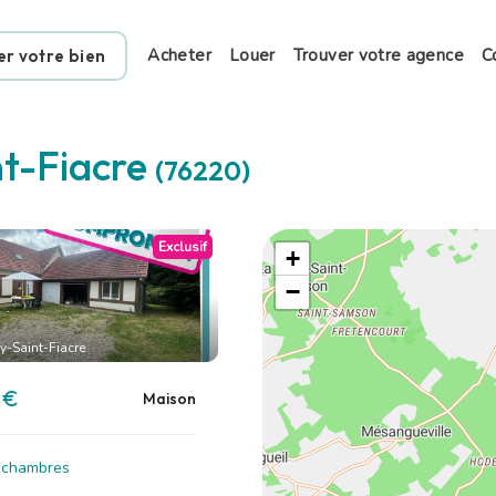
Acheter
Louer
Trouver votre agence
C
er votre bien
t-Fiacre
(76220)
Exclusif
+
−
y-Saint-Fiacre
 €
Maison
2 chambres