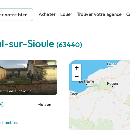
Acheter
Louer
Trouver votre agence
C
er votre bien
l-sur-Sioule
(63440)
+
−
aint-Gal-sur-Sioule
 €
Maison
4 chambres