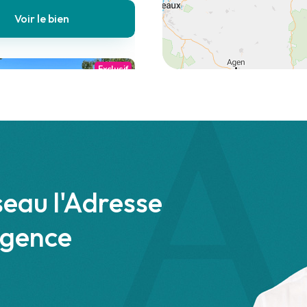
Voir le bien
Exclusif
aint-Gal-sur-Sioule
 €
Maison
seau l'Adresse
agence
Voir le bien