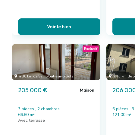
Voir le bien
Exclusif
à 36 km de Saint-Gal-sur-Sioule
à 43 km de S
205 000 €
206 00
Maison
3 pièces , 2 chambres
6 pièces , 
66.80 m²
121.00 m²
Avec terrasse