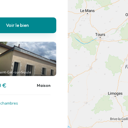
Voir le bien
aint-Gal-sur-Sioule
0 €
Maison
3 chambres