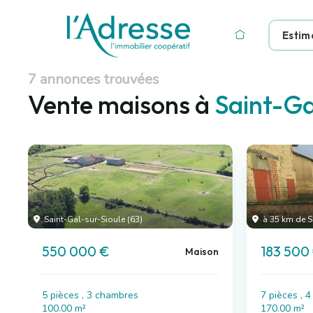
Estim
7 annonces trouvées
Vente maisons à
Saint-Ga
Saint-Gal-sur-Sioule (63)
à 35 km de S
550 000 €
183 500
Maison
5 pièces , 3 chambres
7 pièces , 
100.00 m²
170.00 m²