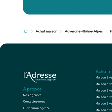
Achat maison
Auvergne-Rhône-Alpes
P
à 50 km de Saint-Gal-sur-Sioule
131 000 €
Maison
11 pièces , 8 chambres
188.00 m²
Avec jardin
Achat m
Maison à v
Maison à v
Voir le bien
A propos
Maison à v
Nos agences
Maison à v
Contactez-nous
Maison à ve
Ouvrir mon agence
Maison à v