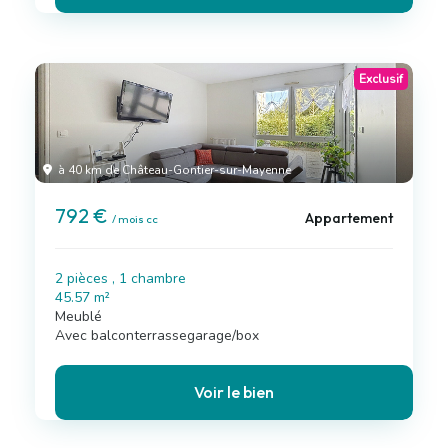
Exclusif
à 40 km de Château-Gontier-sur-Mayenne
792 €
Appartement
/ mois cc
2 pièces , 1 chambre
45.57 m²
Meublé
Avec balconterrassegarage/box
Voir le bien