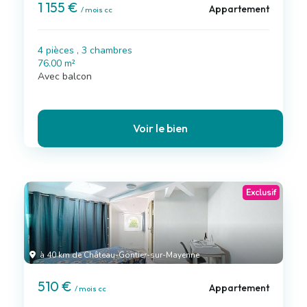
1 155 €
Appartement
/ mois cc
4 pièces , 3 chambres
76.00 m²
Avec balcon
Voir le bien
Exclusif
à 40 km de Château-Gontier-sur-Mayenne
510 €
Appartement
/ mois cc