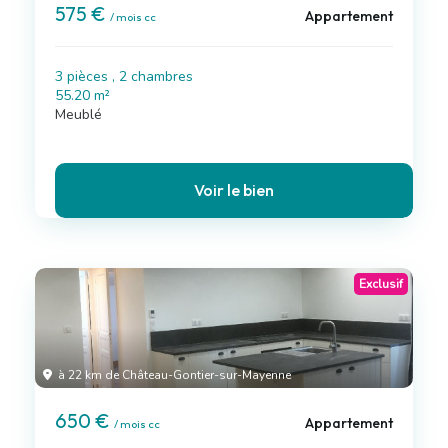
575 €
Appartement
/ mois cc
3 pièces , 2 chambres
55.20 m²
Meublé
Voir le bien
Exclusif
à 22 km de Château-Gontier-sur-Mayenne
650 €
Appartement
/ mois cc