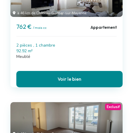
à 46 km de Château-Gontier-sur-Mayenne
762 €
Appartement
/ mois cc
2 pièces , 1 chambre
92.92 m²
Meublé
Voir le bien
Exclusif