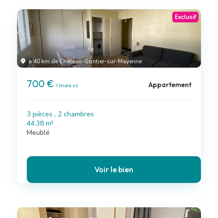
Exclusif
à 40 km de Château-Gontier-sur-Mayenne
700 €
Appartement
/ mois cc
3 pièces , 2 chambres
44.38 m²
Meublé
Voir le bien