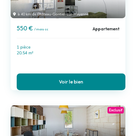
à 40 km de Château-Gontier-sur-Mayenne
550 €
Appartement
/ mois cc
1 pièce
20.54 m²
Voir le bien
Exclusif