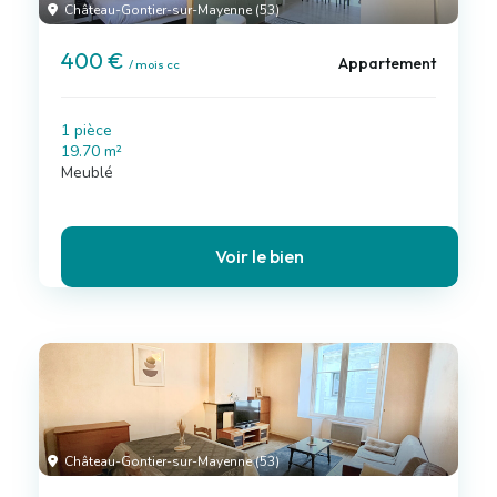
Château-Gontier-sur-Mayenne (53)
400 €
Appartement
/ mois cc
1 pièce
19.70 m²
Meublé
Voir le bien
Château-Gontier-sur-Mayenne (53)