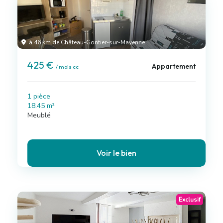
à 46 km de Château-Gontier-sur-Mayenne
425 €
Appartement
/ mois cc
1 pièce
18.45 m²
Meublé
Voir le bien
Exclusif