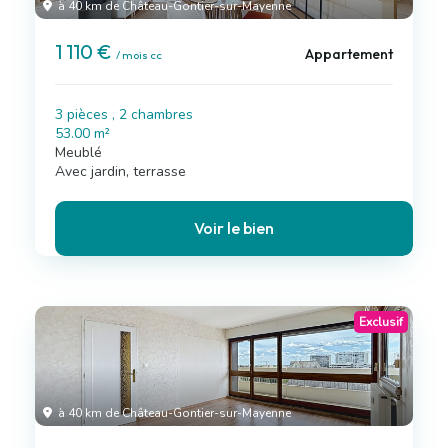
à 40 km de Château-Gontier-sur-Mayenne
1 110 €
Appartement
/ mois cc
3 pièces , 2 chambres
53.00 m²
Meublé
Avec jardin, terrasse
Voir le bien
Exclusif
à 40 km de Château-Gontier-sur-Mayenne