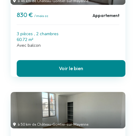
à 46 km de Château-Gontier-sur-Mayenne
830 €
Appartement
/ mois cc
3 pièces , 2 chambres
60.72 m²
Avec balcon
Voir le bien
à 50 km de Château-Gontier-sur-Mayenne