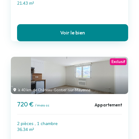
21.43 m²
Voir le bien
Exclusif
à 40 km de Château-Gontier-sur-Mayenne
720 €
Appartement
/ mois cc
2 pièces , 1 chambre
36.34 m²