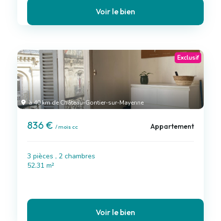
Voir le bien
Exclusif
à 40 km de Château-Gontier-sur-Mayenne
836 €
Appartement
/ mois cc
3 pièces , 2 chambres
52.31 m²
Voir le bien