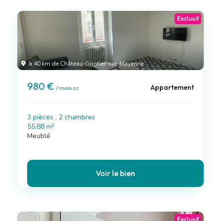
Exclusif
à 40 km de Château-Gontier-sur-Mayenne
980 €
Appartement
/ mois cc
3 pièces , 2 chambres
55.88 m²
Meublé
Voir le bien
Exclusif