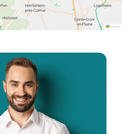
c
Leaflet