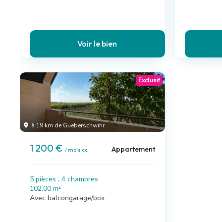
Voir le bien
Exclusif
à 19 km de Gueberschwihr
1 200 €
Appartement
/ mois cc
5 pièces , 4 chambres
102.00 m²
Avec balcongarage/box