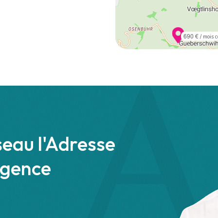
690 €
/ mois c
seau l'Adresse
agence