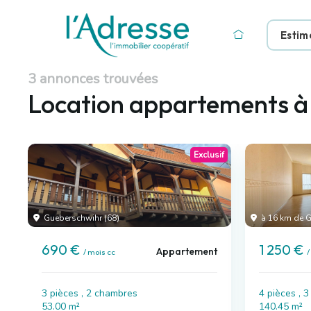
Estim
3 annonces trouvées
Location appartements 
Exclusif
Gueberschwihr (68)
à 16 km de G
690 €
1 250 €
Appartement
/ mois cc
/
3 pièces , 2 chambres
4 pièces , 
53.00 m²
140.45 m²