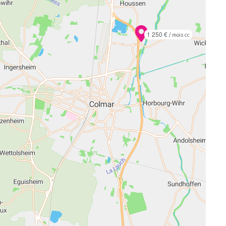
1 250 €
/ mois cc