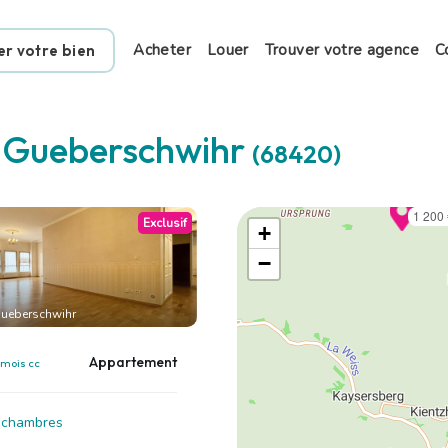
Acheter
Louer
Trouver votre agence
C
er votre bien
à
Gueberschwihr
(68420)
1 200
Exclusif
+
−
ueberschwihr
Appartement
 mois cc
3 chambres