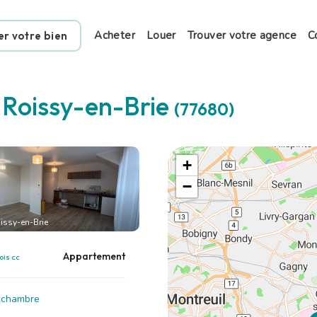
Acheter
Louer
Trouver votre agence
C
er votre bien
à
Roissy-en-Brie
(77680)
+
−
issy-en-Brie
Appartement
ois cc
1 chambre