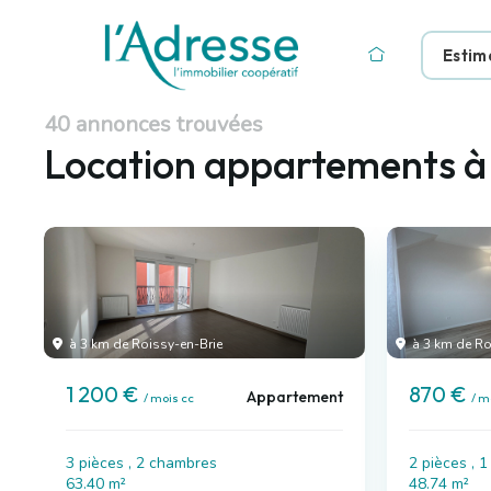
Estim
40 annonces trouvées
Location appartements 
à 3 km de Roissy-en-Brie
à 3 km de Ro
1 200 €
870 €
Appartement
/ mois cc
/ m
3 pièces , 2 chambres
2 pièces , 
63.40 m²
48.74 m²