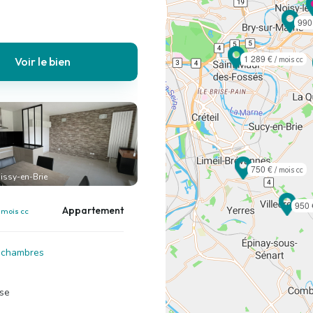
990
1 289 €
Voir le bien
/ mois cc
750 €
/ mois cc
issy-en-Brie
950
Appartement
 mois cc
2 chambres
se