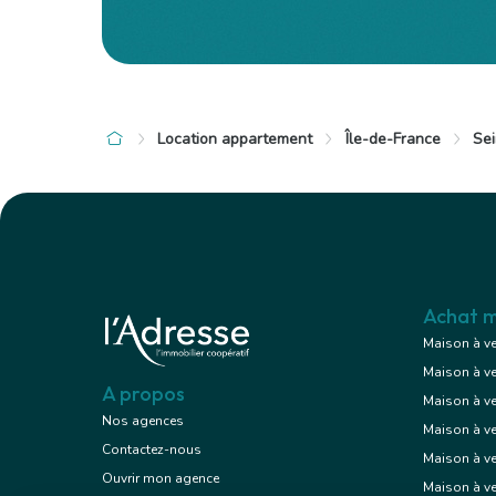
Location appartement
Île-de-France
Sei
à 5 km de Roissy-en-Brie
à 5 km de Ro
920 €
1 209 €
Appartement
/ mois cc
/
2 pièces , 1 chambre
3 pièces , 
49.16 m²
66.28 m²
Meublé
Meublé
Achat m
Avec balco
Maison à v
Maison à v
Voir le bien
A propos
Maison à v
Nos agences
Maison à v
Contactez-nous
Maison à ve
Ouvrir mon agence
Maison à v