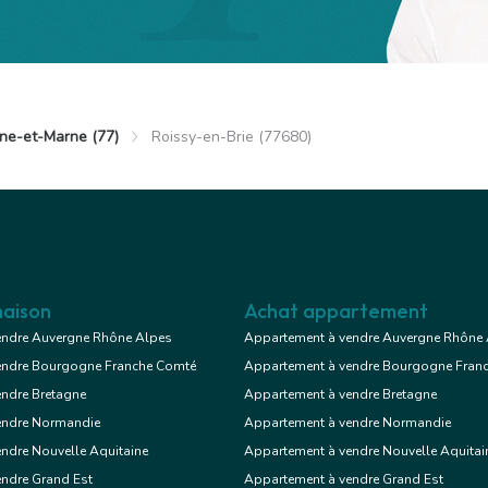
ne-et-Marne (77)
Roissy-en-Brie (77680)
issy-en-Brie
Appartement
 mois cc
2 chambres
aison
Achat appartement
ngarage/box
endre Auvergne Rhône Alpes
Appartement à vendre Auvergne Rhône
endre Bourgogne Franche Comté
Appartement à vendre Bourgogne Fran
Voir le bien
endre Bretagne
Appartement à vendre Bretagne
endre Normandie
Appartement à vendre Normandie
ndre Nouvelle Aquitaine
Appartement à vendre Nouvelle Aquitai
endre Grand Est
Appartement à vendre Grand Est