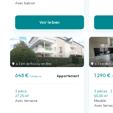
Avec balcon
Voir le bien
à 3 km de Roissy-en-Brie
à 3 km de Ro
648 €
1 290 €
Appartement
/ mois cc
/
1 pièce
3 pièces , 
27.25 m²
65.00 m²
Avec terrasse
Meublé
Avec terras