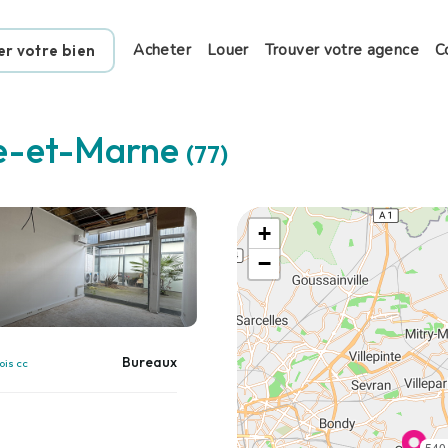
Acheter
Louer
Trouver votre agence
C
er votre bien
e-et-Marne
(77)
+
−
Bureaux
ois cc
540