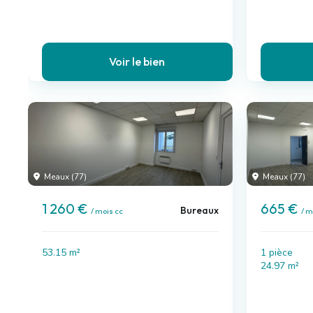
Voir le bien
Meaux (77)
Meaux (77)
1 260 €
665 €
Bureaux
/ mois cc
/ m
53.15 m²
1 pièce
24.97 m²