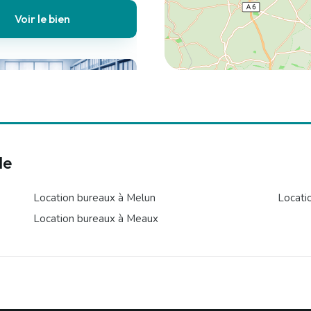
Voir le bien
le
Bureaux
is cc
Location bureaux à Melun
Locatio
Location bureaux à Meaux
Voir le bien