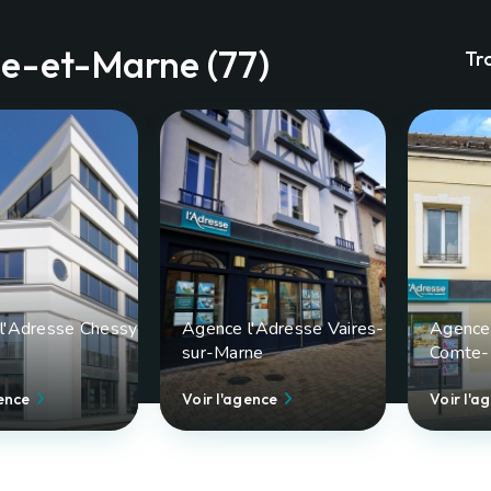
ne-et-Marne (77)
Tr
Bureaux
 mois cc
l'Adresse Chessy
Agence l'Adresse Vaires-
Agence 
sur-Marne
Comte-
Voir le bien
gence
Voir l'agence
Voir l'a
Exclusif