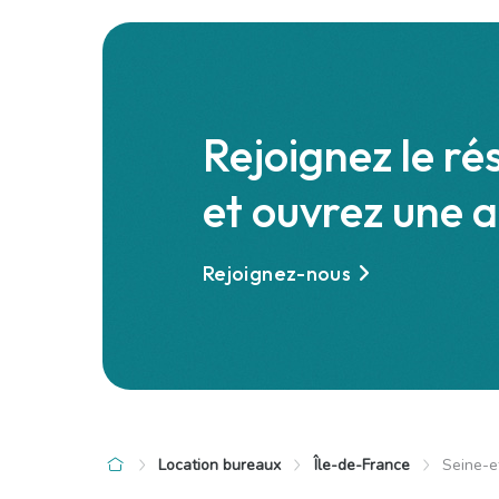
Melun (77)
Champs-sur-
480 €
2 900 
Bureaux
/ mois cc
Rejoignez le ré
et ouvrez une 
9.00 m²
7 pièces
210.00 m²
Rejoignez-nous
Voir le bien
Location bureaux
Île-de-France
Seine-e