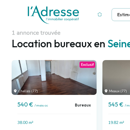
Estim
1 annonce trouvée
Location bureaux en
Sein
Exclusif
Chelles (77)
Meaux (77)
540 €
545 €
Bureaux
/ mois cc
/ m
38.00 m²
19.82 m²