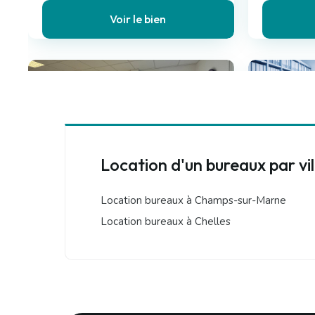
Voir le bien
Meaux (77)
Meaux (77)
Location d'un bureaux par vil
890 €
193 €
Bureaux
/ mois cc
/ mo
Location bureaux à Champs-sur-Marne
2 pièces
12.88 m²
Location bureaux à Chelles
33.00 m²
Voir le bien