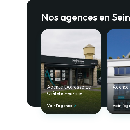
Nos agences en Sei
Trilport (77)
Melun (77)
600 €
1 438 €
Bureaux
/ mois cc
/
15.00 m²
3 pièces
64.50 m²
Agence l'Adresse Le
Agence 
Châtelet-en-Brie
Voir le bien
Voir l'agence
Voir l'a