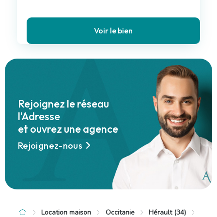
Voir le bien
Leaflet
1 950 €
1 100 €
900 €
3 500 €
/ mois cc
/ mois cc
/ mois cc
/ mois cc
+
−
Rejoignez le réseau
l'Adresse
et ouvrez une agence
Rejoignez-nous
Location maison
Occitanie
Hérault (34)