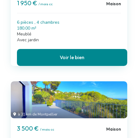
1 950 €
Maison
/ mois cc
6 pièces , 4 chambres
180.00 m²
Meublé
Avec jardin
Voir le bien
à 31 km de Montpellier
3 500 €
Maison
/ mois cc