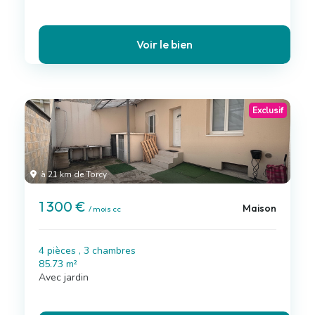
Voir le bien
Exclusif
à 21 km de Torcy
1 300 €
Maison
/ mois cc
4 pièces , 3 chambres
85.73 m²
Avec jardin