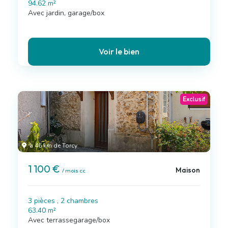
94.62 m²
Avec jardin, garage/box
Voir le bien
Exclusif
à 46 km de Torcy
1 100 €
Maison
/ mois cc
3 pièces , 2 chambres
63.40 m²
Avec terrassegarage/box