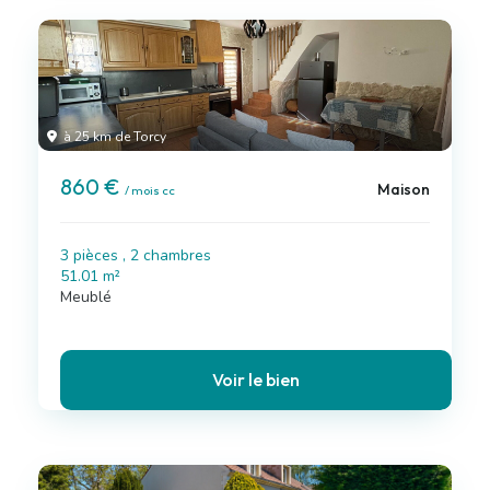
à 25 km de Torcy
860 €
Maison
/ mois cc
3 pièces , 2 chambres
51.01 m²
Meublé
Voir le bien