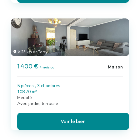
à 25 km de Torcy
1 400 €
Maison
/ mois cc
5 pièces , 3 chambres
108.70 m²
Meublé
Avec jardin, terrasse
Voir le bien