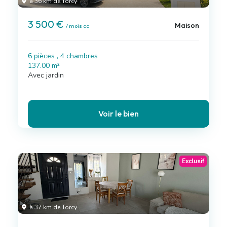
à 36 km de Torcy
3 500 €
Maison
/ mois cc
6 pièces , 4 chambres
137.00 m²
Avec jardin
Voir le bien
Exclusif
à 37 km de Torcy