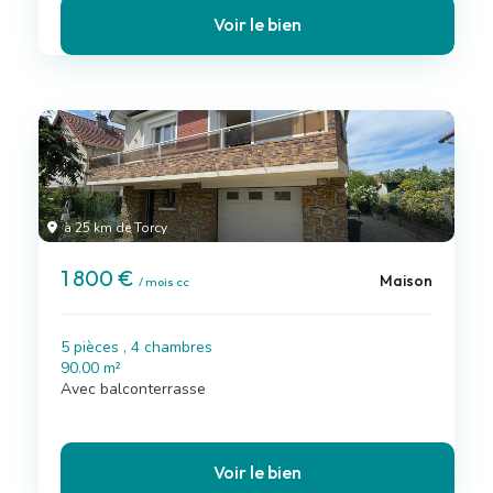
Voir le bien
à 25 km de Torcy
1 800 €
Maison
/ mois cc
5 pièces , 4 chambres
90.00 m²
Avec balconterrasse
Voir le bien