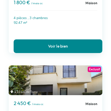
1 800 €
Maison
/ mois cc
4 pièces , 3 chambres
92.47 m²
Voir le bien
Exclusif
à 10 km de Torcy
2 450 €
Maison
/ mois cc