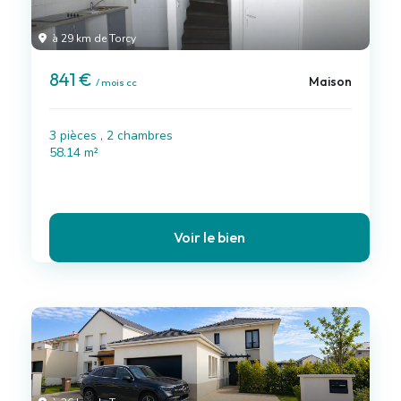
à 29 km de Torcy
841 €
Maison
/ mois cc
3 pièces , 2 chambres
58.14 m²
Voir le bien