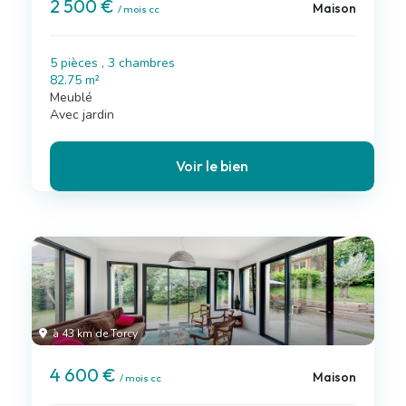
2 500 €
Maison
/ mois cc
5 pièces , 3 chambres
82.75 m²
Meublé
Avec jardin
Voir le bien
à 43 km de Torcy
4 600 €
Maison
/ mois cc