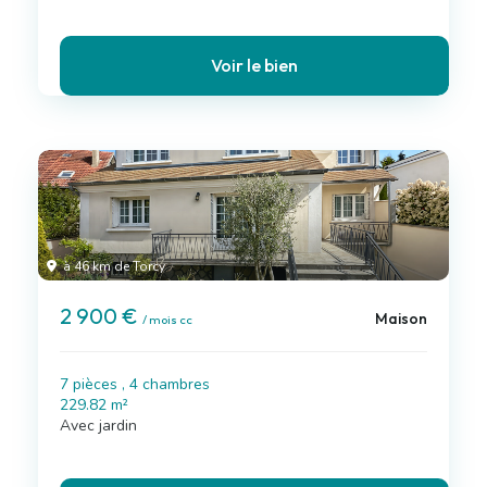
Voir le bien
à 46 km de Torcy
2 900 €
Maison
/ mois cc
7 pièces , 4 chambres
229.82 m²
Avec jardin