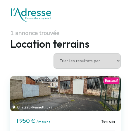
1 annonce trouvée
Location terrains
Exclusif
Château-Renault (37)
1 950 €
Terrain
/ mois hc