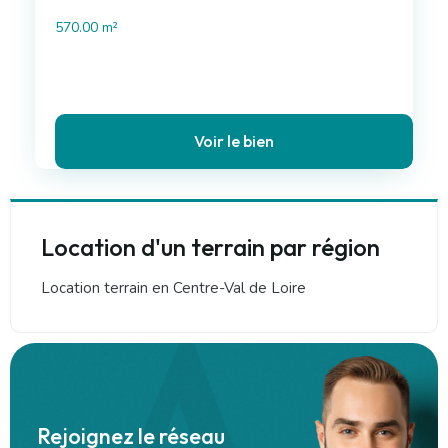
570.00 m²
Voir le bien
Leaflet
1 950 €
/ mois hc
+
Location d'un terrain par région
−
Location terrain en Centre-Val de Loire
Rejoignez le réseau